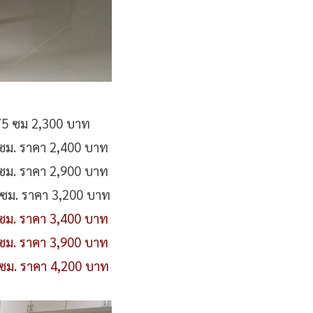
75 ซม 2,300 บาท
 ซม. ราคา 2,400 บาท
 ซม. ราคา 2,900 บาท
 ซม. ราคา 3,200 บาท
 ซม. ราคา 3,400 บาท
 ซม. ราคา 3,900 บาท
ซม. ราคา 4,200 บาท