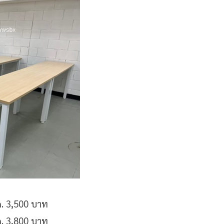
. 3,500 บาท
. 3,800 บาท