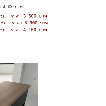
. 4,000 บาท
5 ซม. ราคา 3,600 บาท 
75 ซม. ราคา 3,900 บาท
5 ซม. ราคา 4,100 บาท 