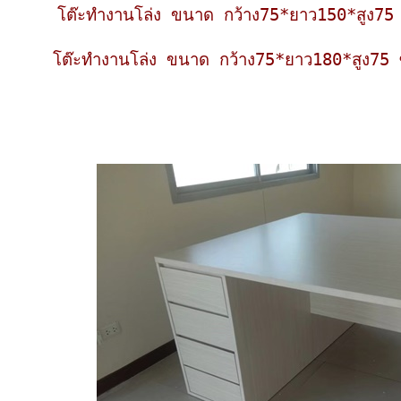
โต๊ะทำงานโล่ง ขนาด กว้าง75*ยาว150*สูง
 โต๊ะทำงานโล่ง ขนาด กว้าง75*ยาว180*สูง7