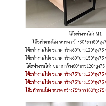
โต๊ะทำงานโล่ง M1
โต๊ะทำงานโล่ง
ขนาด กว้าง60*ยาว80*สูง
โต๊ะทำงานโล่ง
ขนาด กว้าง60*ยาว120*สูง75
โต๊ะทำงานโล่ง
ขนาด กว้าง60*ยาว150*สูง75
โต๊ะทำงานโล่ง
ขนาด กว้าง60*ยาว120*สูง75
โต๊ะทำงานโล่ง
ขนาด กว้าง75*ยาว120*สูง75
โต๊ะทำงานโล่ง
ขนาด กว้าง75*ยาว150*สูง75
โต๊ะทำงานโล่ง
ขนาด กว้าง75*ยาว180*สูง75 