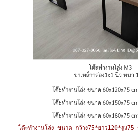
โต๊ะทำงานโล่ง M3
ขาเหล็กกล่อง1x1 นิ้ว หนา 
โต๊ะทำงานโล่ง ขนาด 60x120x75 cm
โต๊ะทำงานโล่ง ขนาด 60x150x75 cm
โต๊ะทำงานโล่ง ขนาด 60x180x75 cm
โต๊ะทำงานโล่ง ขนาด กว้าง75*ยาว120*สูง7