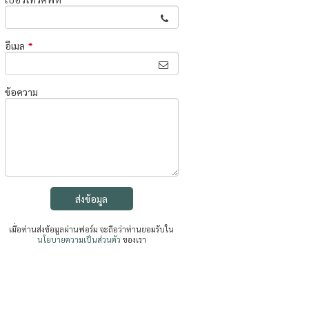
อีเมล
*
ข้อความ
ส่งข้อมูล
เมื่อท่านส่งข้อมูลผ่านฟอร์ม จะถือว่าท่านยอมรับใน
นโยบายความเป็นส่วนตัว
ของเรา