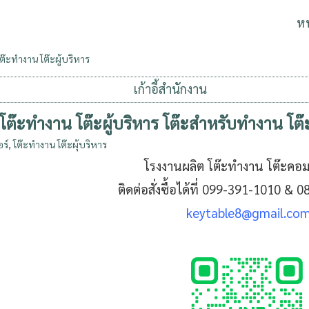
ห
ต๊ะทำงาน โต๊ะผู้บริหาร
เก้าอี้สำนักงาน
 โต๊ะทำงาน โต๊ะผู้บริหาร โต๊ะสำหรับทำงาน โ
ร์
,
โต๊ะทำงาน โต๊ะผุ้บริหาร
โรงงานผลิต โต๊ะทำงาน โต๊ะคอม
ติดต่อสั่งซื้อได้ที่ 099-391-1010 &
0
keytable8@gmail.co