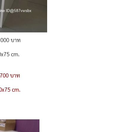
4,000 บาท
0x75 cm.
,700 บาท
0x75 cm.